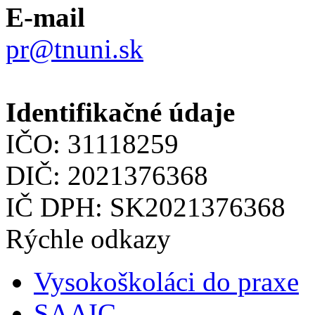
E-mail
pr@tnuni.sk
Identifikačné údaje
IČO: 31118259
DIČ: 2021376368
IČ DPH: SK2021376368
Rýchle odkazy
Vysokoškoláci do praxe
SAAIC