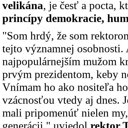
velikána
, je česť a pocta, 
princípy demokracie, hum
"Som hrdý, že som rektorom
tejto významnej osobnosti.
najpopulárnejším mužom kraj
prvým prezidentom, keby ne
Vnímam ho ako nositeľa ho
vzácnosťou vtedy aj dnes. 
mali pripomenúť nielen my, 
generácii," uviedol
rektor 