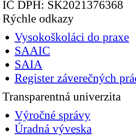
IČ DPH: SK2021376368
Rýchle odkazy
Vysokoškoláci do praxe
SAAIC
SAIA
Register záverečných prá
Transparentná univerzita
Výročné správy
Úradná výveska