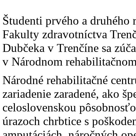
Študenti prvého a druhého 
Fakulty zdravotníctva Trenč
Dubčeka v Trenčíne sa zúča
v Národnom rehabilitačnom
Národné rehabilitačné cent
zariadenie zaradené, ako šp
celoslovenskou pôsobnosťou
úrazoch chrbtice s poškode
amputáciách, náročných op