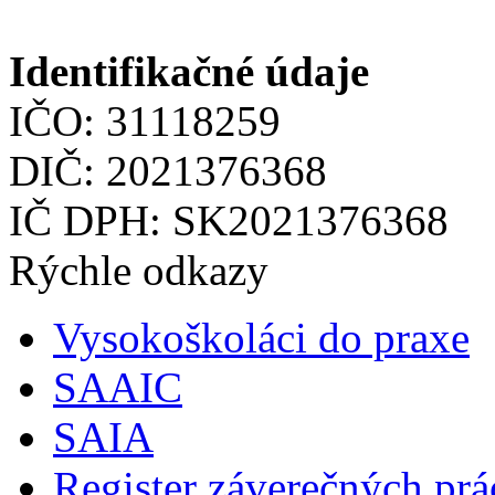
Identifikačné údaje
IČO: 31118259
DIČ: 2021376368
IČ DPH: SK2021376368
Rýchle odkazy
Vysokoškoláci do praxe
SAAIC
SAIA
Register záverečných prá