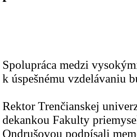
Spolupráca medzi vysokými
k úspešnému vzdelávaniu b
Rektor Trenčianskej univerz
dekankou Fakulty priemyse
Ondrušovou podpísali memor