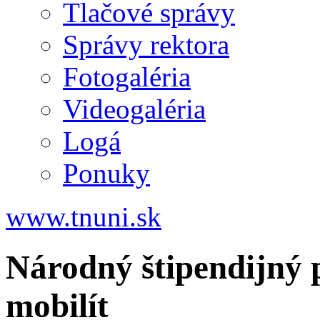
Tlačové správy
Správy rektora
Fotogaléria
Videogaléria
Logá
Ponuky
www.tnuni.sk
Národný štipendijný
mobilít