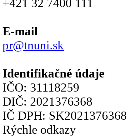
+421 32 7400 111
E-mail
pr@tnuni.sk
Identifikačné údaje
IČO: 31118259
DIČ: 2021376368
IČ DPH: SK2021376368
Rýchle odkazy