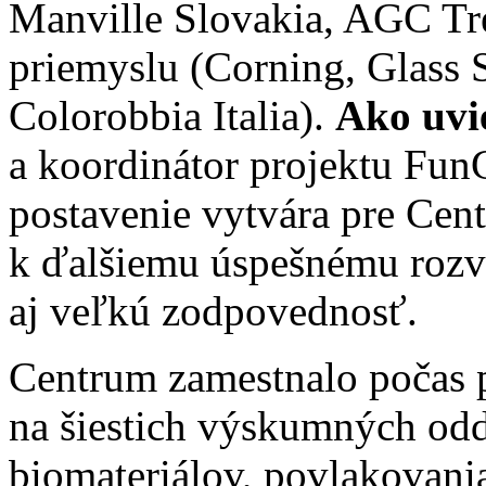
Manville Slovakia, AGC Tre
priemyslu (Corning, Glass 
Colorobbia Italia).
Ako uvie
a koordinátor projektu Fun
postavenie vytvára pre Cen
k ďalšiemu úspešnému rozvíj
aj veľkú zodpovednosť.
Centrum zamestnalo počas 
na šiestich výskumných odd
biomateriálov, povlakovania