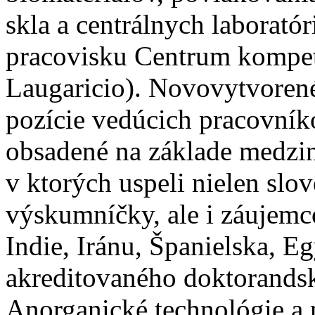
skla a centrálnych laborató
pracovisku Centrum kompet
Laugaricio). Novovytvorené
pozície vedúcich pracovník
obsadené na základe medzi
v ktorých uspeli nielen slo
výskumníčky, ale i záujemc
Indie, Iránu, Španielska, E
akreditovaného doktorands
Anorganické technológie a 