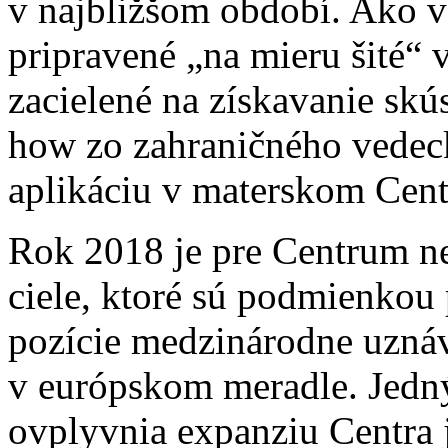
v najbližšom období. Ako ve
pripravené „na mieru šité“ 
zacielené na získavanie sk
how zo zahraničného vedeck
aplikáciu v materskom Cent
Rok 2018 je pre Centrum ne
ciele, ktoré sú podmienkou p
pozície medzinárodne uzná
v európskom meradle. Jedný
ovplyvnia expanziu Centra 