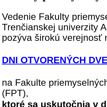
Vedenie Fakulty priemys
Trenčianskej univerzity 
pozýva širokú verejnosť 
DNI OTVORENÝCH DVER
na Fakulte priemyselnýc
(FPT),
ktoré sa uskutočnia v dň