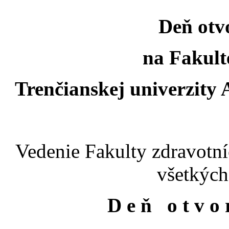
Deň otv
na Fakult
Trenčianskej univerzity
Vedenie Fakulty zdravotn
všetkých
D e ň o t v o r