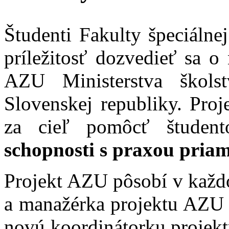
Študenti Fakulty špeciálne
príležitosť dozvedieť sa 
AZU Ministerstva škols
Slovenskej republiky. Pro
za cieľ pomôcť študen
schopnosti s praxou pria
Projekt AZU pôsobí v každ
a manažérka projektu AZU 
novú koordinátorku projekt