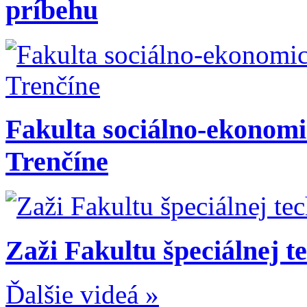
príbehu
Fakulta sociálno-ekono
Trenčíne
Zaži Fakultu špeciálnej t
Ďalšie videá »